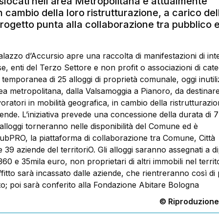
islocati nell’area Metropolitana e attualmente
 in cambio della loro ristrutturazione, a carico del
progetto punta alla collaborazione tra pubblico 
lazzo d’Accursio apre una raccolta di manifestazioni di int
se, enti del Terzo Settore e non profit o associazioni di cat
temporanea di 25 alloggi di proprietà comunale, oggi inutili
area metropolitana, dalla Valsamoggia a Pianoro, da destinar
voratori in mobilità geografica, in cambio della ristrutturazi
iende. L’iniziativa prevede una concessione della durata di 7
i alloggi torneranno nelle disponibilità del Comune ed è
lubPRO, la piattaforma di collaborazione tra Comune, Città
 39 aziende del territoriO. Gli alloggi saranno assegnati a d
60 e 35mila euro, non proprietari di altri immobili nel territo
affitto sarà incassato dalle aziende, che rientreranno così di
to; poi sarà conferito alla Fondazione Abitare Bologna
© Riproduzione