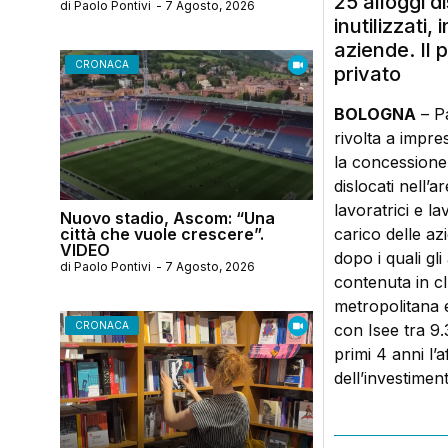
25 alloggi d
di
Paolo Pontivi
-
7 Agosto, 2026
inutilizzati,
aziende. Il 
CRONACA
privato
BOLOGNA
– Pa
rivolta a impre
la concessione 
dislocati nell’
lavoratrici e la
Nuovo stadio, Ascom: “Una
città che vuole crescere”.
carico delle az
VIDEO
dopo i quali gl
di
Paolo Pontivi
-
7 Agosto, 2026
contenuta in c
metropolitana e
CRONACA
con Isee tra 9.3
primi 4 anni l’
dell’investimen