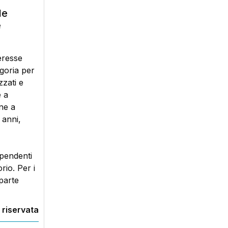
le
e
eresse
egoria per
zzati e
e a
one a
 anni,
ipendenti
rio. Per i
 parte
 riservata