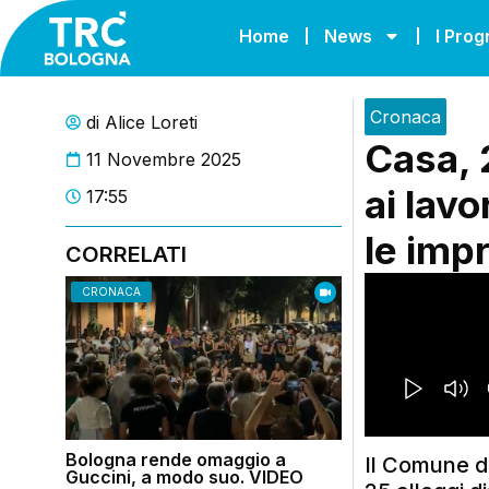
Home
News
I Pro
Cronaca
di
Alice Loreti
Casa, 2
11 Novembre 2025
ai lav
17:55
le imp
CORRELATI
CRONACA
Bologna rende omaggio a
Il Comune di
Guccini, a modo suo. VIDEO