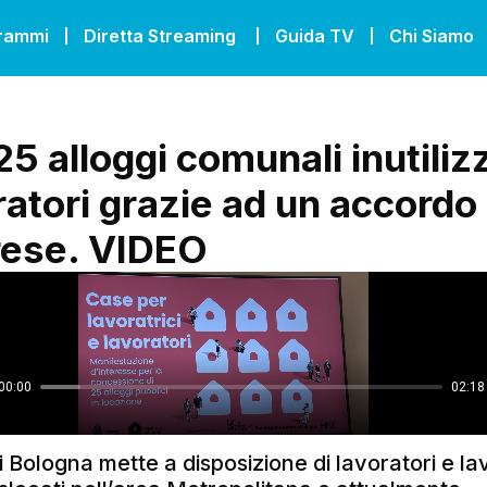
grammi
Diretta Streaming
Guida TV
Chi Siamo
5 alloggi comunali inutilizz
oratori grazie ad un accordo
rese. VIDEO
 Bologna mette a disposizione di lavoratori e lav