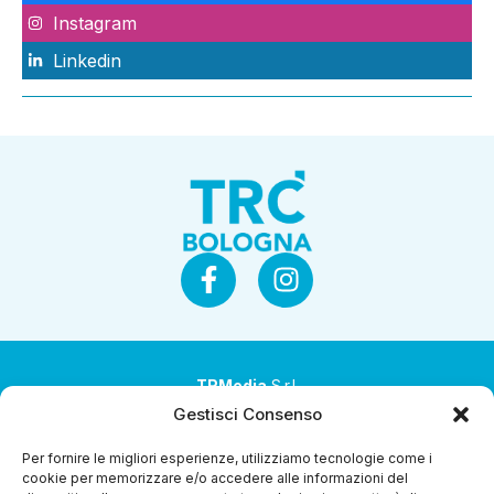
Instagram
Linkedin
TRMedia
S.r.l.
Gestisci Consenso
Società a socio unico
Per fornire le migliori esperienze, utilizziamo tecnologie come i
Società sottoposta ad attività di direzione e
cookie per memorizzare e/o accedere alle informazioni del
coordinamento da parte di Coop Alleanza 3.0 Soc. Coop.