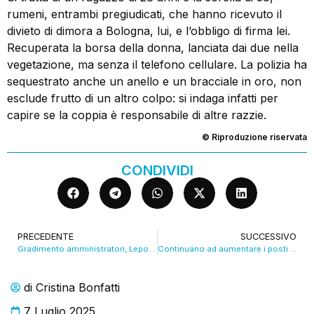
rumeni, entrambi pregiudicati, che hanno ricevuto il
divieto di dimora a Bologna, lui, e l’obbligo di firma lei.
Recuperata la borsa della donna, lanciata dai due nella
vegetazione, ma senza il telefono cellulare. La polizia ha
sequestrato anche un anello e un bracciale in oro, non
esclude frutto di un altro colpo: si indaga infatti per
capire se la coppia è responsabile di altre razzie.
© Riproduzione riservata
CONDIVIDI
PRECEDENTE
SUCCESSIVO
Gradimento amministratori, Lepore scende al 58esimo posto. Michele de Pascale ottavo
Continuano ad aumentare i posti letto delle residenze Ergo per universitari. VIDEO
di
Cristina Bonfatti
7 Luglio 2025