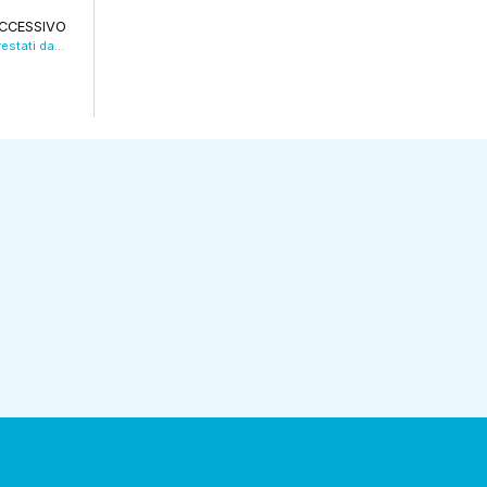
CCESSIVO
Tentano di riscuotere assegni falsificati, arrestati dalla Polizia