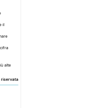
o
 il
mare
cifra
ù alte
 riservata