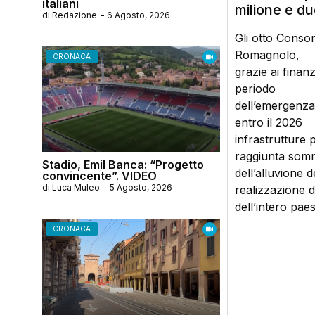
italiani
milione e du
di
Redazione
-
6 Agosto, 2026
Gli otto Consor
Romagnolo,
CRONACA
grazie ai finan
periodo
dell’emergenza
entro il 2026
infrastrutture 
raggiunta somm
Stadio, Emil Banca: “Progetto
dell’alluvione d
convincente”. VIDEO
di
Luca Muleo
-
5 Agosto, 2026
realizzazione d
dell’intero pae
CRONACA