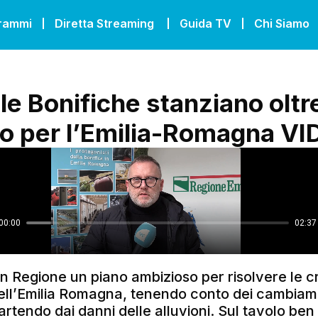
grammi
Diretta Streaming
Guida TV
Chi Siamo
 le Bonifiche stanziano oltr
do per l’Emilia-Romagna V
n Regione un piano ambizioso per risolvere le cri
dell’Emilia Romagna, tenendo conto dei cambiam
partendo dai danni delle alluvioni. Sul tavolo ben