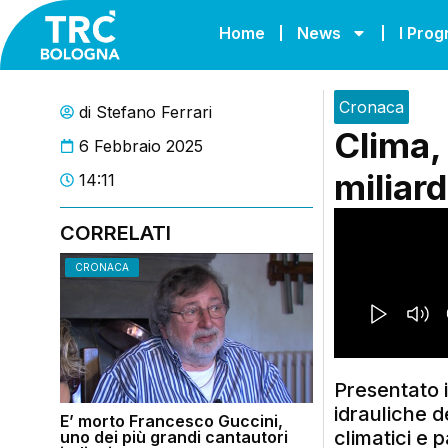
Home
News
I Pro
Cronaca
di
Stefano Ferrari
Clima,
6 Febbraio 2025
miliar
14:11
CORRELATI
CRONACA
Presentato i
idrauliche 
E’ morto Francesco Guccini,
climatici e 
uno dei più grandi cantautori