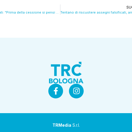
SU
La Perla, i sindacati: “Prima della cessione si pensi ai lavoratori”. VIDEO
TRMedia
S.r.l.