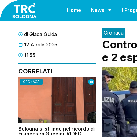
Home
News
I Pro
Cronaca
di
Giada Guida
Control
12 Aprile 2025
e 2 es
11:55
CORRELATI
CRONACA
Bologna si stringe nel ricordo di
Francesco Guccini. VIDEO