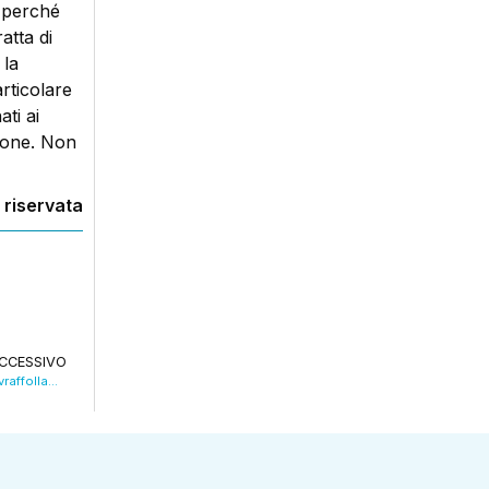
a perché
atta di
 la
articolare
ti ai
sione. Non
 riservata
CCESSIVO
Tutto Esaurito. Il carcere della Dozza fra sovraffollamento e giovani detenuti. VIDEO