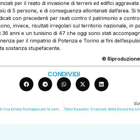
nciati per il reato di invasione di terreni ed edifici aggravat
 di 5 persone, e di conseguenza allontanati dall’area. Si tr
dicati con precedenti per reati contro il patrimonio e contro
o, invece, risultati irregolari sul territorio nazionale, in p
 36 anni e un tunisino di 47 che oggi sono stati accompagna
nenza per il rimpatrio di Potenza e Torino ai fini dell’espul
uta sostanza stupefacente.
© Riproduzione
CONDIVIDI
SU
Le 100 proposte di Cna Emilia Romagna per la semplificazione burocratica. VIDEO