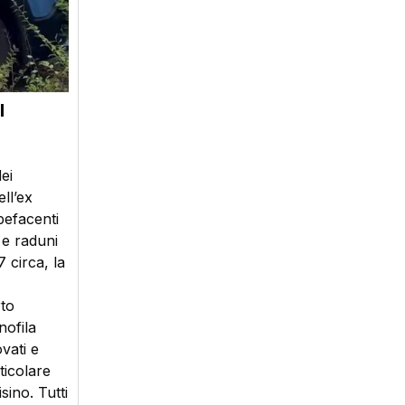
l
ei
ell’ex
pefacenti
 e raduni
7 circa, la
rto
nofila
vati e
ticolare
ino. Tutti