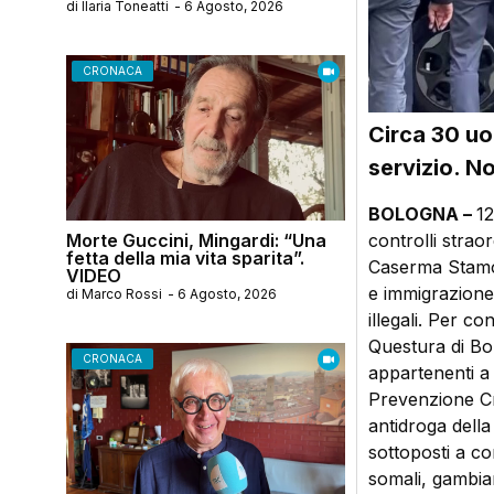
di
Ilaria Toneatti
-
6 Agosto, 2026
CRONACA
Circa 30 uom
servizio. N
BOLOGNA –
12
controlli straor
Morte Guccini, Mingardi: “Una
fetta della mia vita sparita”.
Caserma Stamot
VIDEO
e immigrazione 
di
Marco Rossi
-
6 Agosto, 2026
illegali. Per co
Questura di Bo
CRONACA
appartenenti a 
Prevenzione Cri
antidroga della 
sottoposti a con
somali, gambian