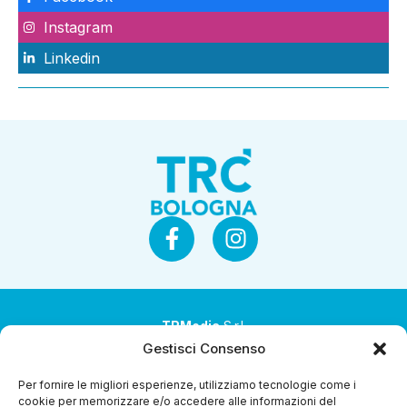
Instagram
Linkedin
TRMedia
S.r.l.
Gestisci Consenso
Società a socio unico
Per fornire le migliori esperienze, utilizziamo tecnologie come i
Società sottoposta ad attività di direzione e
cookie per memorizzare e/o accedere alle informazioni del