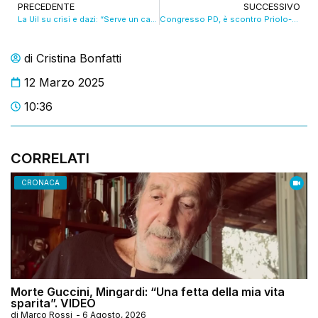
PRECEDENTE
SUCCESSIVO
La Uil su crisi e dazi: “Serve un cambiamento produttivo, non solo il riarmo”. VIDEO
Congresso PD, è scontro Priolo-Mazzoni. VIDEO
di
Cristina Bonfatti
12 Marzo 2025
10:36
CORRELATI
CRONACA
Morte Guccini, Mingardi: “Una fetta della mia vita
sparita”. VIDEO
di
Marco Rossi
-
6 Agosto, 2026