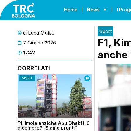
Home
News
I Pro
Sport
di
Luca Muleo
F1, Kim
7 Giugno 2026
anche 
17:42
CORRELATI
SPORT
F1, Imola anzichè Abu Dhabi il 6
dicembre? “Siamo pronti”.