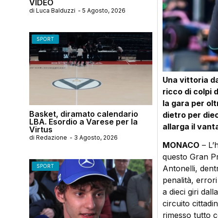
VIDEO
di
Luca Balduzzi
-
5 Agosto, 2026
SPORT
Una vittoria d
ricco di colpi
la gara per ol
Basket, diramato calendario
dietro per diec
LBA. Esordio a Varese per la
allarga il vant
Virtus
di
Redazione
-
3 Agosto, 2026
MONACO
– L’h
questo Gran Pr
SPORT
Antonelli, dent
penalità, error
a dieci giri dal
circuito citta
rimesso tutto 