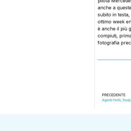
pilota Mercedes
anche a queste 
subito in test
ottimo week end
è anche il più
compiuti, prima
fotografia pre
PRECEDENTE
Agenti feriti, Siu