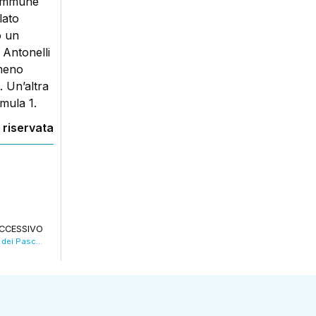
o immune
lato
o un
 Antonelli
mmeno
. Un’altra
ormula 1.
 riservata
CCESSIVO
Accordo Unipol-Bper con Intesa per Monte dei Paschi. VIDEO