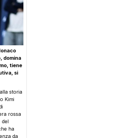
 Monaco
o, domina
rmo, tiene
tiva, si
lla storia
o Kimi
di
iera rossa
 del
che ha
tenza da