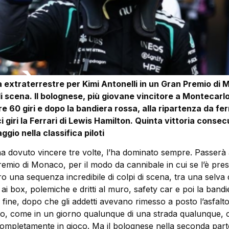
a extraterrestre per Kimi Antonelli in un Gran Premio di
 di scena. Il bolognese, più giovane vincitore a Montecarl
tre 60 giri e dopo la bandiera rossa, alla ripartenza da fe
i giri la Ferrari di Lewis Hamilton. Quinta vittoria consecu
aggio nella classifica piloti
a dovuto vincere tre volte, l’ha dominato sempre. Passerà a
emio di Monaco, per il modo da cannibale in cui se l’è pres
ro una sequenza incredibile di colpi di scena, tra una selva 
i ai box, polemiche e dritti al muro, safety car e poi la band
la fine, dopo che gli addetti avevano rimesso a posto l’asfalto
dino, come in un giorno qualunque di una strada qualunque, 
completamente in gioco. Ma il bolognese nella seconda par