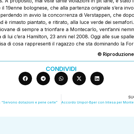
. A proposito, mai viste tante violazioni in pit lane, è stat
il 19enne bolognese, che alla partenza originale s’era invo
a, perdendo in avvio la concorrenza di Verstappen, che dop
 è rimasto piantato, e ritirato, alla luce verde dei semafori.
 giovane di sempre a trionfare a Montecarlo, vent’anni ne
 di lui c’era Hamilton, 23 anni nel 2008. Oggi alle sue spalle
cisa di cosa rappresenti il ragazzo che sta dominando la F
© Riproduzione
CONDIVIDI
SU
lp: “Servono dotazioni e pene certe”