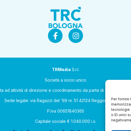
TRMedia
S.r.l.
Società a socio unico
ta ad attività di direzione e coordinamento da parte di Coop Allean
Per fornire
Sede legale: via Ragazzi del ’99 nr. 51 42124 Reggio Emilia (RE)
memorizzare
tecnologie 
P.Iva 00651840365
o ID unici s
negativamen
Capitale sociale € 1.040.000 i.v.