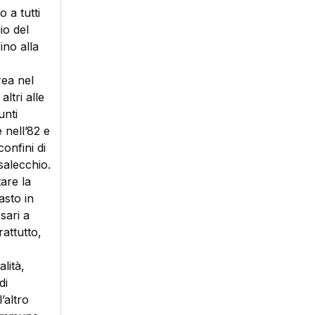
 a tutti
io del
ino alla
rea nel
ltri alle
unti
e nell’82 e
onfini di
salecchio.
are la
asto in
sari a
attutto,
lità,
di
’altro