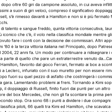
 dopo oltre 60 giri da campione assoluto, in cui aveva inflitto
ssimi a suon di giri veloci, compreso il significativo doppiagg
l, s’è rimesso davanti a Hamilton e non si è più fermato f
cchi.
di talento e sangue freddo, quinta vittoria consecutiva, lau
iconico che c’è, il volo nella classifica mondiale mentre gli a
vuto fare i conti con la decisione dei commissari. Altri app
nni ‘80 è la terza vittoria italiana nel Principato, dopo Patres
l 2004, 22 anni fa. Un modo per continuare a ridisegnare i c
da parte di quello che pare un extraterrestre venuto da…Ca
 Hamilton, favorito dal gioco Ferrari, fermato ai box a scont
i a Leclerc, infuriato con il suo muretto per non essere rim
opo fuori su quel pezzo di asfalto che costringerà i commis
la gara. Lamentando problemi ai freni. Tornando a Kimi sopr
, il doppiaggio di Russell, finito fuori dai punti per un altro
re del box Mercedes, che non gli fa scontare la prima pena
condo stop. Ora sono 68 i punti a dividere i due compagni 
assifica piloti, 66 quelli tra Kimi ed Hamilton, che scavalca l