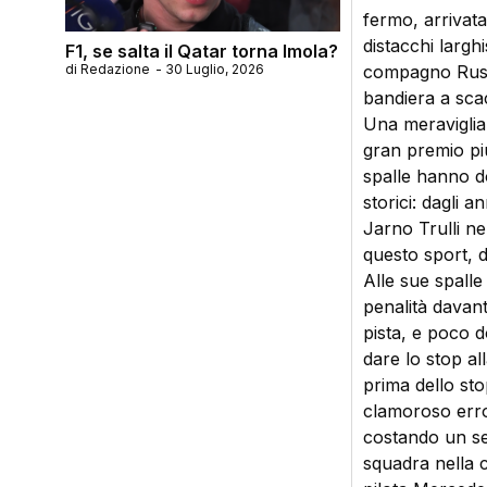
fermo, arrivata
distacchi larghi
F1, se salta il Qatar torna Imola?
di
Redazione
-
30 Luglio, 2026
compagno Russel
bandiera a sca
Una meraviglia 
gran premio più 
spalle hanno do
storici: dagli a
Jarno Trulli ne
questo sport, 
Alle sue spalle
penalità davant
pista, e poco d
dare lo stop al
prima dello stop
clamoroso erro
costando un se
squadra nella cl