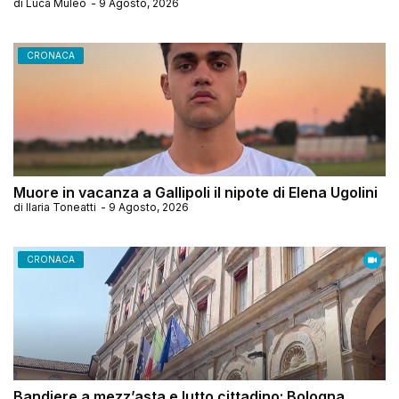
di
Luca Muleo
-
9 Agosto, 2026
CRONACA
Muore in vacanza a Gallipoli il nipote di Elena Ugolini
di
Ilaria Toneatti
-
9 Agosto, 2026
CRONACA
Bandiere a mezz’asta e lutto cittadino: Bologna