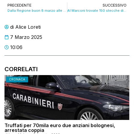
PRECEDENTE
SUCCESSIVO
Dalla Regione buon 8 marzo alle 2.285.206 donne dell’Emilia Romagna. VIDEO
Al Marconi trovate 150 stecche di sigarette di contrabbando: denunciato un viaggiatore
di
Alice Loreti
7 Marzo 2025
10:06
CORRELATI
CRONACA
Truffati per 70mila euro due anziani bolognesi,
arrestata coppia