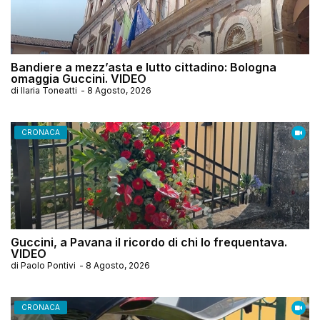
Bandiere a mezz’asta e lutto cittadino: Bologna
omaggia Guccini. VIDEO
di
Ilaria Toneatti
-
8 Agosto, 2026
CRONACA
Guccini, a Pavana il ricordo di chi lo frequentava.
VIDEO
di
Paolo Pontivi
-
8 Agosto, 2026
CRONACA