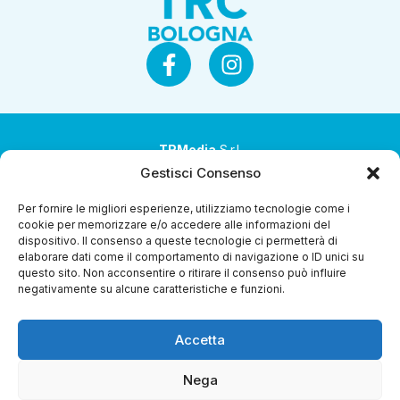
TRMedia
S.r.l.
Gestisci Consenso
Società a socio unico
Per fornire le migliori esperienze, utilizziamo tecnologie come i
Società sottoposta ad attività di direzione e
cookie per memorizzare e/o accedere alle informazioni del
coordinamento da parte di Coop Alleanza 3.0 Soc. Coop.
dispositivo. Il consenso a queste tecnologie ci permetterà di
elaborare dati come il comportamento di navigazione o ID unici su
Sede legale: via Ragazzi del ’99 nr. 51 42124 Reggio Emilia
questo sito. Non acconsentire o ritirare il consenso può influire
(RE)
negativamente su alcune caratteristiche e funzioni.
P.Iva 00651840365
Accetta
Capitale sociale € 1.040.000 i.v.
Home
I Programmi
Diretta Streaming
Guida Tv
Chi
Nega
Siamo
Contatti
Gerenza
Whistleblowing