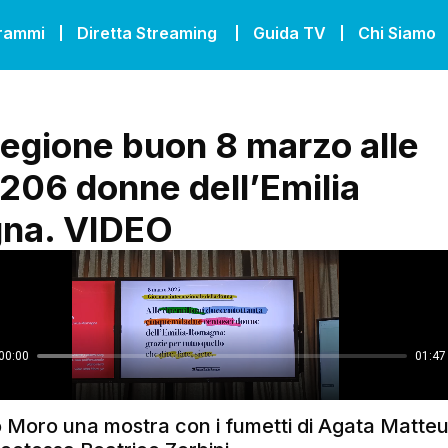
grammi
Diretta Streaming
Guida TV
Chi Siamo
Regione buon 8 marzo alle
206 donne dell’Emilia
na. VIDEO
o Moro una mostra con i fumetti di Agata Matteuc