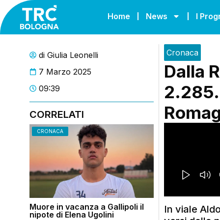
Home
News
I Pro
Cronaca
di
Giulia Leonelli
Dalla 
7 Marzo 2025
2.285.
09:39
Romag
CORRELATI
CRONACA
Muore in vacanza a Gallipoli il
In viale Ald
nipote di Elena Ugolini