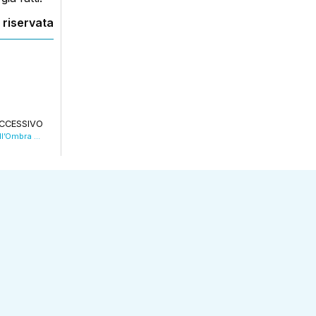
 riservata
CCESSIVO
La mostra di Violetta, bracciante e artista all’Ombra delle sue fragole. VIDEO