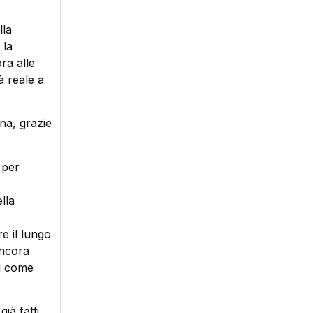
lla
 la
ra alle
à reale a
na, grazie
 per
lla
e il lungo
ancora
sì come
ià fatti.