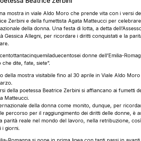
poetessa Beatrice Zerbini
a mostra in viale Aldo Moro che prende vita con i versi de
ce Zerbini e della fumettista Agata Matteucci per celebrare
azionale della donna. Una festa di lotta, a detta dell’Assesso
 Gessica Allegni, per ricordare i diritti conquistati e la parit
are.
centottantacinquemiladuecentosei donne dell’Emilia-Romag
 che dite, fate, siete”.
olo della mostra visitabile fino al 30 aprile in Viale Aldo Moro
marzo.
rsi della poetessa Beatrice Zerbini si affiancano ai fumetti de
ta Matteucci.
ternazionale della donna come monito, dunque, per ricordar
ile percorso per il raggiungimento dei diritti delle donne, è 
 la parità reale nel mondo del lavoro, nella retribuzione, co
i i giorni.
ia-Romagna si pone in prima linea con tanti passi in avanti g