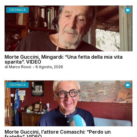
CRONACA
Morte Guccini, Mingardi: “Una fetta della mia vita
sparita”. VIDEO
di
Marco Rossi
-
6 Agosto, 2026
CRONACA
Morte Guccini, l’attore Comaschi: “Perdo un
fratello”. VIDEO