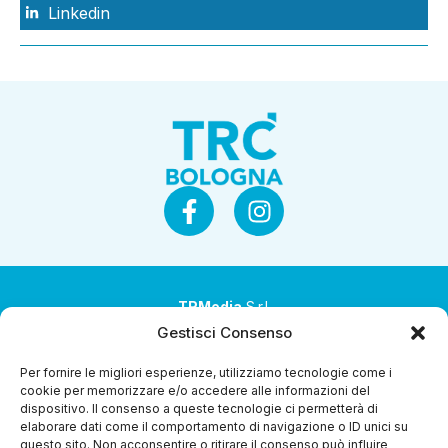
Linkedin
TRMedia
S.r.l.
Gestisci Consenso
Società a socio unico
Per fornire le migliori esperienze, utilizziamo tecnologie come i
Società sottoposta ad attività di direzione e
cookie per memorizzare e/o accedere alle informazioni del
coordinamento da parte di Coop Alleanza 3.0 Soc. Coop.
dispositivo. Il consenso a queste tecnologie ci permetterà di
elaborare dati come il comportamento di navigazione o ID unici su
Sede legale: via Ragazzi del ’99 nr. 51 42124 Reggio Emilia
questo sito. Non acconsentire o ritirare il consenso può influire