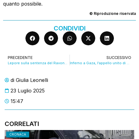
quanto possibile.
© Riproduzione riservata
CONDIVIDI
PRECEDENTE
SUCCESSIVO
Lepore sulla sentenza del Ravone: “Meglio mettere il territorio in sicurezza”. VIDEO
Inferno a Gaza, l’appello unito di Zuppi e De Paz: “Fermatevi”. VIDEO
di
Giulia Leonelli
23 Luglio 2025
15:47
CORRELATI
CRONACA