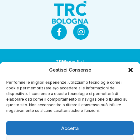
TRMedia
S.r.l.
Gestisci Consenso
Società a socio unico
Per fornire le migliori esperienze, utilizziamo tecnologie come i
Società sottoposta ad attività di direzione e
cookie per memorizzare e/o accedere alle informazioni del
coordinamento da parte di Coop Alleanza 3.0 Soc. Coop.
dispositivo. Il consenso a queste tecnologie ci permetterà di
elaborare dati come il comportamento di navigazione o ID unici su
Sede legale: via Ragazzi del ’99 nr. 51 42124 Reggio Emilia
questo sito. Non acconsentire o ritirare il consenso può influire
(RE)
negativamente su alcune caratteristiche e funzioni.
P.Iva 00651840365
Accetta
Capitale sociale € 1.040.000 i.v.