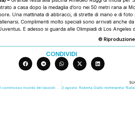
a) –
Grande festa alla piscina Amedeo Ruggi di Imola per 
trato a casa dopo la medaglia d’oro nei 50 metri rana ai Mon
ore. Una mattinata di abbracci, di strette di mano e di foto 
allenarsi. Complimenti molto speciali sono arrivati anche da
 Juventus. E adesso si guarda alle Olimpiadi di Los Angeles 
© Riproduzione
CONDIVIDI
SU
Strage 2 agosto, il commosso ricordo dei tassisti. VIDEO