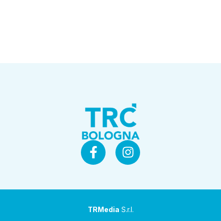
TRMedia
S.r.l.