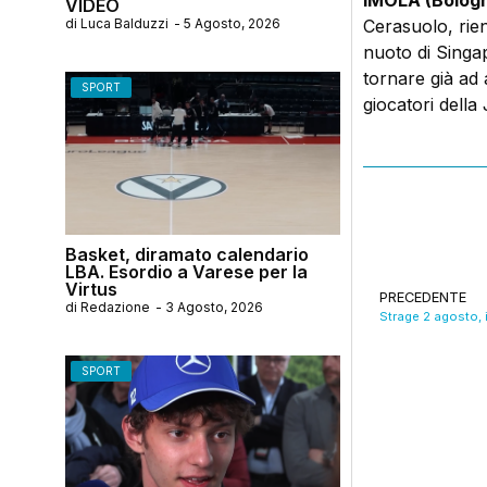
IMOLA (Bologn
VIDEO
di
Luca Balduzzi
-
5 Agosto, 2026
Cerasuolo, rien
nuoto di Singap
tornare già ad 
SPORT
giocatori della
Basket, diramato calendario
LBA. Esordio a Varese per la
Virtus
PRECEDENTE
di
Redazione
-
3 Agosto, 2026
SPORT