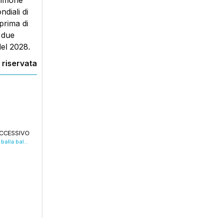
Simone
diali di
prima di
 due
del 2028.
 riservata
CCESSIVO
2 agosto: Roberta Giallo reinterpreta “Balla balla ballerino” per il 45esimo anniversario. VIDEO