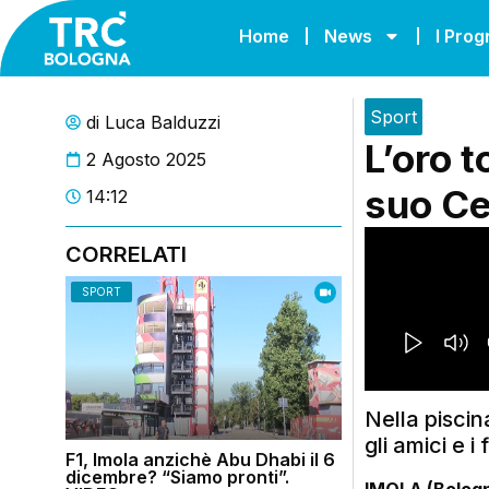
Home
News
I Pro
Sport
di
Luca Balduzzi
L’oro t
2 Agosto 2025
suo Ce
14:12
CORRELATI
SPORT
Nella piscin
gli amici e i 
F1, Imola anzichè Abu Dhabi il 6
dicembre? “Siamo pronti”.