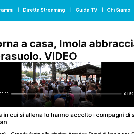
grammi
Diretta Streaming
Guida TV
Chi Siamo
orna a casa, Imola abbraccia
rasuolo. VIDEO
a in cui si allena lo hanno accolto i compagni di
fan