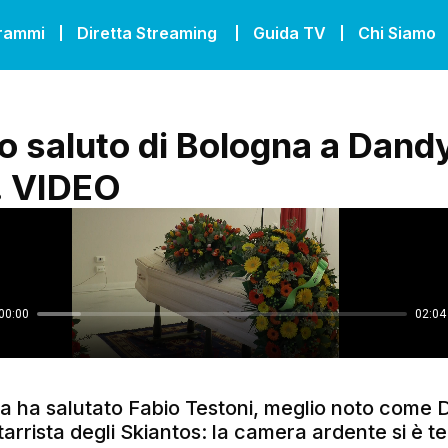
grammi
Diretta Streaming
Guida TV
Chi Siamo
mo saluto di Bologna a Dand
. VIDEO
a ha salutato Fabio Testoni, meglio noto come
hitarrista degli Skiantos: la camera ardente si è t