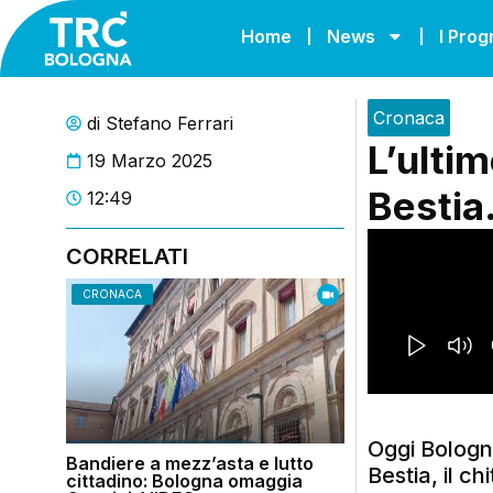
Home
News
I Pro
Cronaca
di
Stefano Ferrari
L’ulti
19 Marzo 2025
Bestia
12:49
CORRELATI
CRONACA
Oggi Bologn
Bandiere a mezz’asta e lutto
Bestia, il c
cittadino: Bologna omaggia