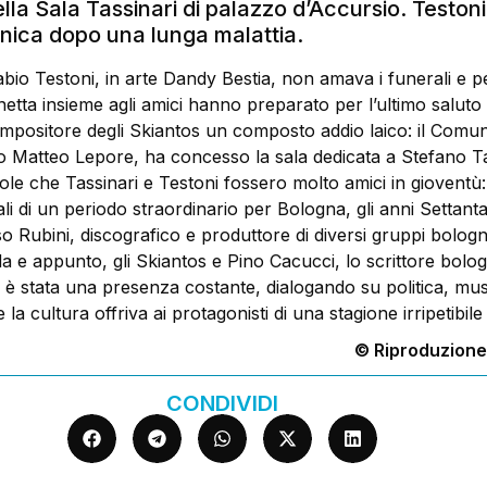
lla Sala Tassinari di palazzo d’Accursio. Testoni
ica dopo una lunga malattia.
o Testoni, in arte Dandy Bestia, non amava i funerali e p
etta insieme agli amici hanno preparato per l’ultimo saluto 
ompositore degli Skiantos un composto addio laico: il Comun
co Matteo Lepore, ha concesso la sala dedicata a Stefano Ta
uole che Tassinari e Testoni fossero molto amici in gioventù
ali di un periodo straordinario per Bologna, gli anni Settanta
o Rubini, discografico e produttore di diversi gruppi bologne
a e appunto, gli Skiantos e Pino Cacucci, lo scrittore bolo
 è stata una presenza costante, dialogando su politica, mus
 la cultura offriva ai protagonisti di una stagione irripetibile
© Riproduzione
CONDIVIDI