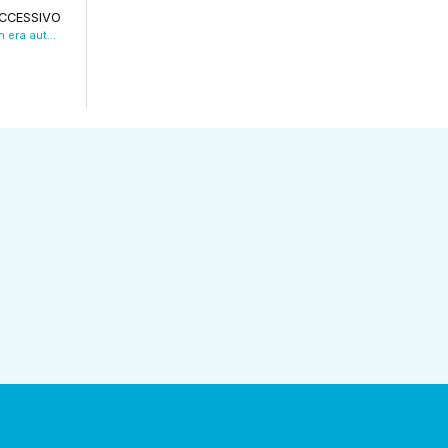
CCESSIVO
Bologna, manifestazione pro Palestina: non era autorizzata