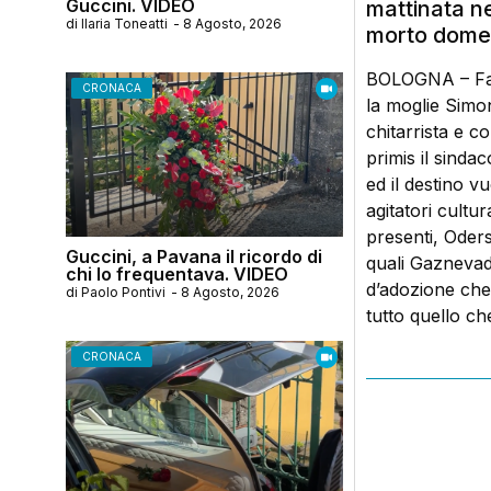
Guccini. VIDEO
mattinata ne
di
Ilaria Toneatti
-
8 Agosto, 2026
morto domen
BOLOGNA – Fabi
CRONACA
la moglie Simon
chitarrista e c
primis il sinda
ed il destino v
agitatori cultur
presenti, Oders
Guccini, a Pavana il ricordo di
quali Gaznevad
chi lo frequentava. VIDEO
d’adozione che
di
Paolo Pontivi
-
8 Agosto, 2026
tutto quello che
CRONACA