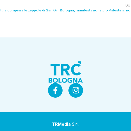
SU
Festa del papà, tutti a comprare le zeppole di San Giuseppe. VIDEO
TRMedia
S.r.l.