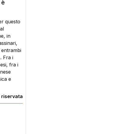
 è
er questo
al
e, in
ssinari,
: entrambi
. Fra i
si, fra i
gnese
ica e
 riservata