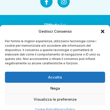
TRMedia
S.r.l.
Gestisci Consenso
Società a socio unico
Per fornire le migliori esperienze, utilizziamo tecnologie come i
Società sottoposta ad attività di direzione e
cookie per memorizzare e/o accedere alle informazioni del
coordinamento da parte di Coop Alleanza 3.0 Soc. Coop.
dispositivo. Il consenso a queste tecnologie ci permetterà di
elaborare dati come il comportamento di navigazione o ID unici su
Sede legale: via Ragazzi del ’99 nr. 51 42124 Reggio Emilia
questo sito. Non acconsentire o ritirare il consenso può influire
(RE)
negativamente su alcune caratteristiche e funzioni.
P.Iva 00651840365
Accetta
Capitale sociale € 1.040.000 i.v.
Home
I Programmi
Diretta Streaming
Guida Tv
Chi
Nega
Siamo
Contatti
Gerenza
Whistleblowing
Visualizza le preferenze
Cookie Policy
Privacy Policy