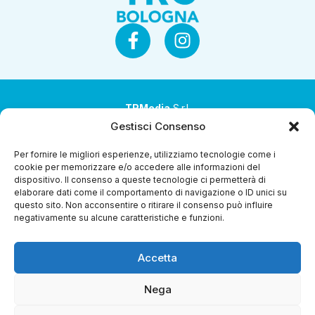
TRMedia
S.r.l.
Gestisci Consenso
Società a socio unico
Per fornire le migliori esperienze, utilizziamo tecnologie come i
Società sottoposta ad attività di direzione e
cookie per memorizzare e/o accedere alle informazioni del
coordinamento da parte di Coop Alleanza 3.0 Soc. Coop.
dispositivo. Il consenso a queste tecnologie ci permetterà di
elaborare dati come il comportamento di navigazione o ID unici su
Sede legale: via Ragazzi del ’99 nr. 51 42124 Reggio Emilia
questo sito. Non acconsentire o ritirare il consenso può influire
(RE)
negativamente su alcune caratteristiche e funzioni.
P.Iva 00651840365
Accetta
Capitale sociale € 1.040.000 i.v.
Home
I Programmi
Diretta Streaming
Guida Tv
Chi
Nega
Siamo
Contatti
Gerenza
Whistleblowing