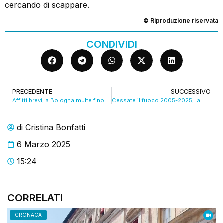
cercando di scappare.
© Riproduzione riservata
CONDIVIDI
PRECEDENTE
SUCCESSIVO
Affitti brevi, a Bologna multe fino a 20mila euro. APE-Confedilizia apre uno sportello. VIDEO
Cessate il fuoco 2005-2025, la mostra di Costantini a Palazzo d’Accursio
di
Cristina Bonfatti
6 Marzo 2025
15:24
CORRELATI
CRONACA