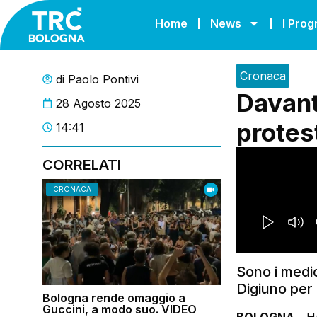
Home
News
I Pro
Cronaca
di
Paolo Pontivi
Davant
28 Agosto 2025
protes
14:41
CORRELATI
CRONACA
Sono i medici
Digiuno per
Bologna rende omaggio a
Guccini, a modo suo. VIDEO