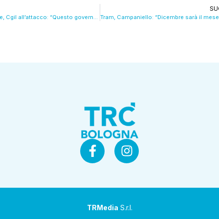
SU
Crisi delle imprese, Cgil all’attacco: “Questo governo vive nel mondo dei sogni”. VIDEO
TRMedia
S.r.l.