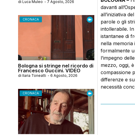
BOLOGNA –
Ha
di
Luca Muleo
-
7 Agosto, 2026
davanti all’Osp
all’iniziativa 
CRONACA
parole o gli st
intollerabile. 
istantanee di f
nella memoria i
formalmente una
l’impegno delle
mezzo, oggi, è
Bologna si stringe nel ricordo di
Francesco Guccini. VIDEO
compassione per
di
Ilaria Toneatti
-
6 Agosto, 2026
differenze e su
necessità conc
CRONACA