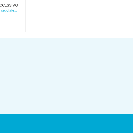
CCESSIVO
Tram, Campaniello: “Dicembre sarà il mese cruciale”. VIDEO