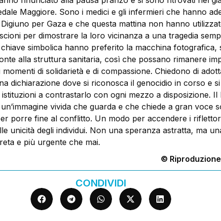
nno rinunciato alla pausa pranzo e si sono ritrovati nel gi
edale Maggiore. Sono i medici e gli infermieri che hanno ade
del Digiuno per Gaza e che questa mattina non hanno utilizzat
riscioni per dimostrare la loro vicinanza a una tragedia semp
In chiave simbolica hanno preferito la macchina fotografica,
ronte alla struttura sanitaria, così che possano rimanere im
 momenti di solidarietà e di compassione. Chiedono di adott
 dichiarazione dove si riconosca il genocidio in corso e si
 istituzioni a contrastarlo con ogni mezzo a disposizione. Il 
 un’immagine vivida che guarda e che chiede a gran voce so
 porre fine al conflitto. Un modo per accendere i riflettori
lle unicità degli individui. Non una speranza astratta, ma un
reta e più urgente che mai.
© Riproduzione
CONDIVIDI