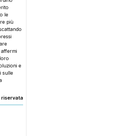
ardino
rito
o le
re più
 scattando
pressi
are
 affermi
loro
luzioni e
 sulle
a
 riservata