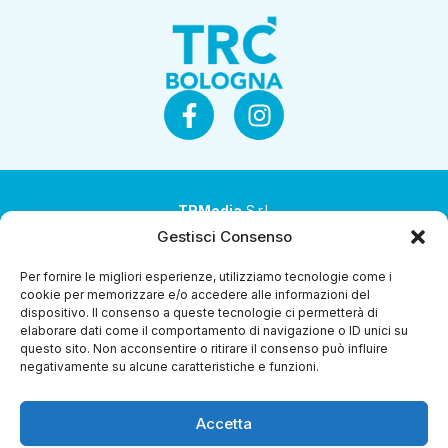
TRMedia
S.r.l.
Gestisci Consenso
Società a socio unico
Per fornire le migliori esperienze, utilizziamo tecnologie come i
Società sottoposta ad attività di direzione e
cookie per memorizzare e/o accedere alle informazioni del
coordinamento da parte di Coop Alleanza 3.0 Soc. Coop.
dispositivo. Il consenso a queste tecnologie ci permetterà di
elaborare dati come il comportamento di navigazione o ID unici su
Sede legale: via Ragazzi del ’99 nr. 51 42124 Reggio Emilia
questo sito. Non acconsentire o ritirare il consenso può influire
(RE)
negativamente su alcune caratteristiche e funzioni.
P.Iva 00651840365
Accetta
Capitale sociale € 1.040.000 i.v.