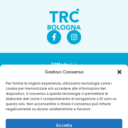
TRMedia
S.r.l.
Gestisci Consenso
Società a socio unico
Per fornire le migliori esperienze, utilizziamo tecnologie come i
Società sottoposta ad attività di direzione e
cookie per memorizzare e/o accedere alle informazioni del
coordinamento da parte di Coop Alleanza 3.0 Soc. Coop.
dispositivo. Il consenso a queste tecnologie ci permetterà di
elaborare dati come il comportamento di navigazione o ID unici su
Sede legale: via Ragazzi del ’99 nr. 51 42124 Reggio Emilia
questo sito. Non acconsentire o ritirare il consenso può influire
(RE)
negativamente su alcune caratteristiche e funzioni.
P.Iva 00651840365
Accetta
Capitale sociale € 1.040.000 i.v.