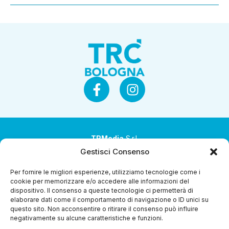
TRMedia
S.r.l.
Gestisci Consenso
Società a socio unico
Per fornire le migliori esperienze, utilizziamo tecnologie come i
Società sottoposta ad attività di direzione e
cookie per memorizzare e/o accedere alle informazioni del
coordinamento da parte di Coop Alleanza 3.0 Soc. Coop.
dispositivo. Il consenso a queste tecnologie ci permetterà di
elaborare dati come il comportamento di navigazione o ID unici su
Sede legale: via Ragazzi del ’99 nr. 51 42124 Reggio Emilia
questo sito. Non acconsentire o ritirare il consenso può influire
(RE)
negativamente su alcune caratteristiche e funzioni.