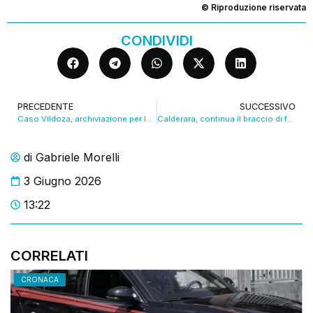
© Riproduzione riservata
CONDIVIDI
PRECEDENTE
SUCCESSIVO
Caso Vildoza, archiviazione per la lite con un’operatrice della Cri
Calderara, continua il braccio di ferro tra la Bonfiglioli e i sindacati. VIDEO
di
Gabriele Morelli
3 Giugno 2026
13:22
CORRELATI
CRONACA