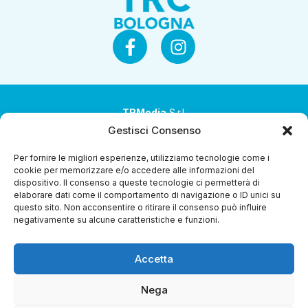
TRMedia
S.r.l.
Gestisci Consenso
Società a socio unico
Per fornire le migliori esperienze, utilizziamo tecnologie come i
Società sottoposta ad attività di direzione e
cookie per memorizzare e/o accedere alle informazioni del
coordinamento da parte di Coop Alleanza 3.0 Soc. Coop.
dispositivo. Il consenso a queste tecnologie ci permetterà di
elaborare dati come il comportamento di navigazione o ID unici su
Sede legale: via Ragazzi del ’99 nr. 51 42124 Reggio Emilia
questo sito. Non acconsentire o ritirare il consenso può influire
(RE)
negativamente su alcune caratteristiche e funzioni.
P.Iva 00651840365
Accetta
Capitale sociale € 1.040.000 i.v.
Home
I Programmi
Diretta Streaming
Guida Tv
Chi
Nega
Siamo
Contatti
Gerenza
Whistleblowing