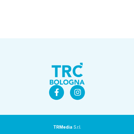
TRMedia
S.r.l.