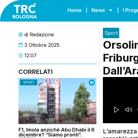
Home
News
I Pro
Sport
di
Redazione
Orsolin
3 Ottobre 2025
Friburg
12:07
Dall’A
CORRELATI
SPORT
F1, Imola anzichè Abu Dhabi il 6
L’amarezza d
dicembre? “Siamo pronti”.