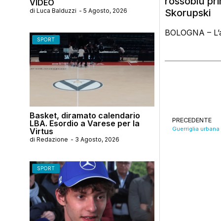
rossoblù pr
VIDEO
di
Luca Balduzzi
-
5 Agosto, 2026
Skorupski
BOLOGNA – L’ama
SPORT
Basket, diramato calendario
PRECEDENTE
LBA. Esordio a Varese per la
Virtus
di
Redazione
-
3 Agosto, 2026
SPORT