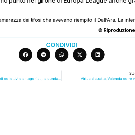
imo punto nel girone di Europa League anche gr
rezza dei tifosi che avevano riempito il Dall’Ara. Le inter
© Riproduzione
CONDIVIDI
SU
Guerriglia urbana di collettivi e antagonisti, la condanna di Lepore
Virtus distratta, Valencia corre 