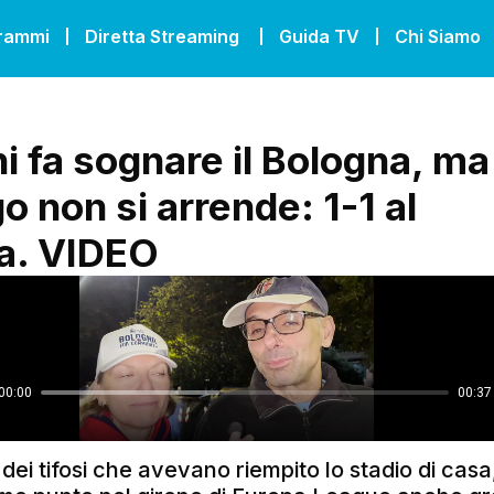
grammi
Diretta Streaming
Guida TV
Chi Siamo
i fa sognare il Bologna, ma 
o non si arrende: 1-1 al
ra. VIDEO
ei tifosi che avevano riempito lo stadio di casa,