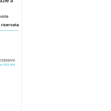
azie a
viste
 riservata
CCESSIVO
via (103-94)