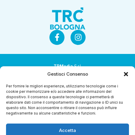
TRMedia
S.r.l.
Gestisci Consenso
Società a socio unico
Per fornire le migliori esperienze, utilizziamo tecnologie come i
Società sottoposta ad attività di direzione e
cookie per memorizzare e/o accedere alle informazioni del
coordinamento da parte di Coop Alleanza 3.0 Soc. Coop.
dispositivo. Il consenso a queste tecnologie ci permetterà di
elaborare dati come il comportamento di navigazione o ID unici su
Sede legale: via Ragazzi del ’99 nr. 51 42124 Reggio Emilia
questo sito. Non acconsentire o ritirare il consenso può influire
(RE)
negativamente su alcune caratteristiche e funzioni.
P.Iva 00651840365
Accetta
Capitale sociale € 1.040.000 i.v.