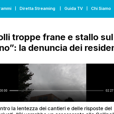
grammi
Diretta Streaming
Guida TV
Chi Siamo
lli troppe frane e stallo sul
ino”: la denuncia dei residen
ntro la lentezza dei cantieri e delle risposte del