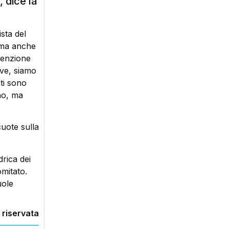
 dice la
sta del
o ma anche
ttenzione
ove, siamo
ti sono
ino, ma
cuote sulla
rica dei
omitato.
uole
 riservata