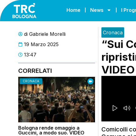
Home
News
I Pro
Cronaca
di
Gabriele Morelli
“Sui Co
19 Marzo 2025
riprist
13:47
VIDEO
CORRELATI
CRONACA
Bologna rende omaggio a
Comicolli co
Guccini, a modo suo. VIDEO