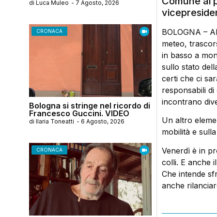
Comune ai pr
di
Luca Muleo
-
7 Agosto, 2026
vicepreside
BOLOGNA – All’i
CRONACA
meteo, trascors
in basso a moni
sullo stato del
certi che ci sa
responsabili di
incontrano diver
Bologna si stringe nel ricordo di
Francesco Guccini. VIDEO
Un altro elemen
di
Ilaria Toneatti
-
6 Agosto, 2026
mobilità e sulla
Venerdì è in p
CRONACA
colli. E anche 
Che intende sfr
anche rilanciar