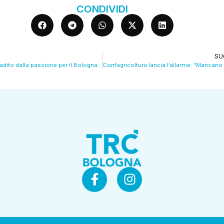
CONDIVIDI
SU
Tifoso polacco tradito dalla passione per il Bologna calcio: era ricercato