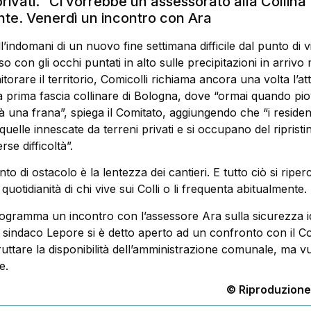
ivati. “Ci vorrebbe un assessorato alla Collina”,
nte. Venerdì un incontro con Ara
ndomani di un nuovo fine settimana difficile dal punto di vi
o con gli occhi puntati in alto sulle precipitazioni in arriv
torare il territorio, Comicolli richiama ancora una volta l’a
la prima fascia collinare di Bologna, dove “ormai quando pi
rà una frana”, spiega il Comitato, aggiungendo che “i residen
 quelle innescate da terreni privati e si occupano del riprist
se difficoltà”.
to di ostacolo è la lentezza dei cantieri. E tutto ciò si riper
 quotidianità di chi vive sui Colli o li frequenta abitualmente.
rogramma un incontro con l’assessore Ara sulla sicurezza id
il sindaco Lepore si è detto aperto ad un confronto con il C
uttare la disponibilità dell’amministrazione comunale, ma v
e.
© Riproduzione