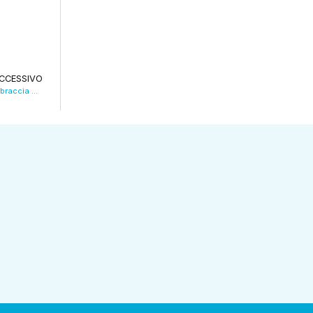
CCESSIVO
Confagricoltura lancia l’allarme: “Mancano braccia nei campi”. VIDEO