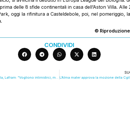
lcio, si avvicina il debutto in Europa League del Bologna: 
ima delle 8 sfide continentali in casa dell’Aston Villa. Alle 2
 Park, oggi la rifinitura a Casteldebole, poi, nel pomeriggio, 
.
© Riproduzione
CONDIVIDI
SU
Attacco alla Flotilla, Lafram: “Vogliono intimidirci, ma noi andiamo avanti”. VIDEO