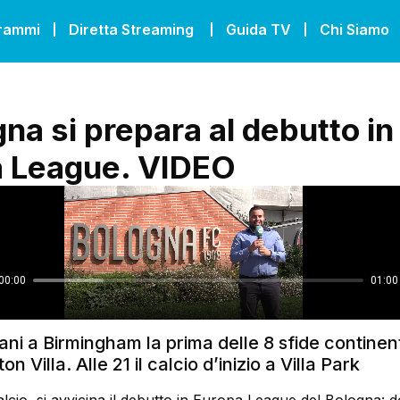
grammi
Diretta Streaming
Guida TV
Chi Siamo
gna si prepara al debutto in
 League. VIDEO
ni a Birmingham la prima delle 8 sfide continent
on Villa. Alle 21 il calcio d’inizio a Villa Park