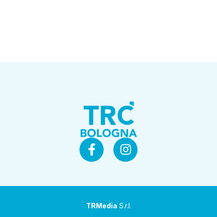
TRMedia
S.r.l.