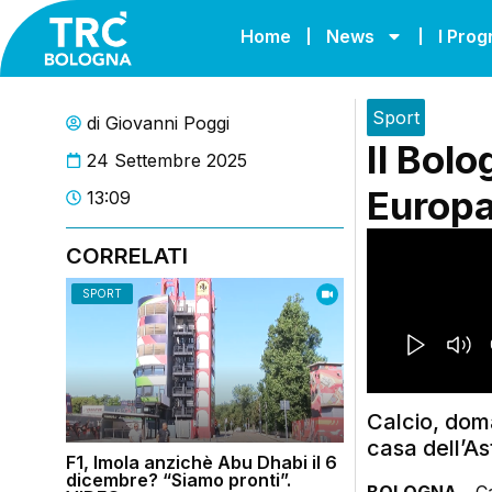
Home
News
I Pro
Sport
di
Giovanni Poggi
Il Bolo
24 Settembre 2025
Europa
13:09
CORRELATI
SPORT
Calcio, doma
casa dell’Ast
F1, Imola anzichè Abu Dhabi il 6
dicembre? “Siamo pronti”.