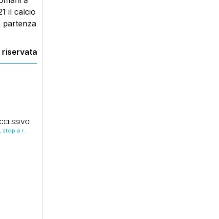
domani a
1 il calcio
la partenza
 riservata
CCESSIVO
L’Alma mater approva la mozione della Cgil, stop a relazioni con Israele. VIDEO